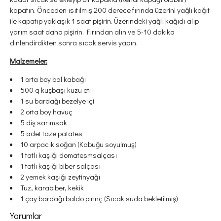
kapatın. Önceden ısıtılmış 200 derece fırında üzerini yağlı kağıt
ile kapatıp yaklaşık 1 saat pişirin. Üzerindeki yağlı kağıdı alıp
yarım saat daha pişirin. Fırından alın ve 5-10 dakika
dinlendirdikten sonra sıcak servis yapın.
Malzemeler:
1 orta boy bal kabağı
500 g kuşbaşı kuzu eti
1 su bardağı bezelye içi
2 orta boy havuç
5 diş sarımsak
5 adet taze patates
10 arpacık soğan (Kabuğu soyulmuş)
1 tatlı kaşığı domatesmsalçası
1 tatlı kaşığı biber salçası
2 yemek kaşığı zeytinyağı
Tuz, karabiber, kekik
1 çay bardağı baldo pirinç (Sıcak suda bekletilmiş)
Yorumlar