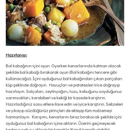
Hazırlanışı:
Bal kabağının içini oyun. Oyarken kenarlarında katman olacak
şekilde bal kabağı bırakarak oyun (Bal kabağını tencere gibi
kullanacağız). İçini oyduğunuz bal kabağından çıkan parçaları
küp şeklinde doğrayın. Havuçları ve patatesleri irice doğrayıp
hazırlayın. Salçaları, zeytinyağını, tuzu, kabuğunu soyduğunuz
sarımsakları, karabiberi ve kekiği bir kasede karıştırın.
Hazırladığınız sosu etlere ilave edin ve iyice karıştırın. Sebzeleri
ve yıkayıp süzdüğünüz pirinçleri de ekleyip tüm malzemeyi
harmanlayın. Karışımı, kenarlarını biraz bırakacak şekilde içini
oyduğunuz bal kabağının içine aktarın. Üzerini geçmeyecek
kadar sıcak su ekleyip bir kapakla (Kendi kapağı olabilir)