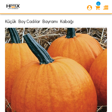
0
Küçük Boy Cadılar Bayramı Kabağı