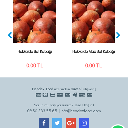
Hokkaido Bal Kabağı
Hokkaido Max Bal Kabağı
0.00
TL
0.00
TL
Hendex Food
üzerinden
Güvenli
alışveriş
Sorun mu yaşıyorsunuz ? Bize Ulaşın !
0850 333 55 65 | info@hendexfood.com