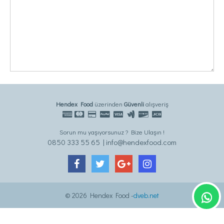
Hendex Food
üzerinden
Güvenli
alışveriş
Sorun mu yaşıyorsunuz ? Bize Ulaşın !
0850 333 55 65 | info@hendexfood.com
© 2026 Hendex Food -
dveb.net